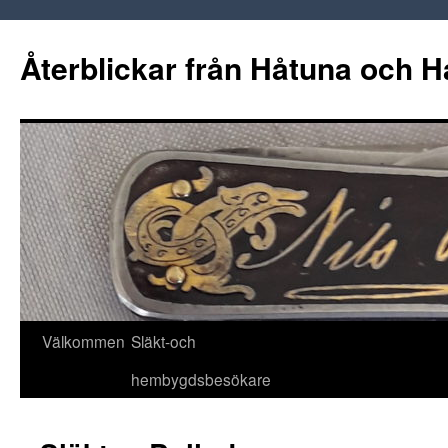
Hoppa
till
Återblickar från Håtuna och H
innehåll
Välkommen
Släkt-och
hembygdsbesökare