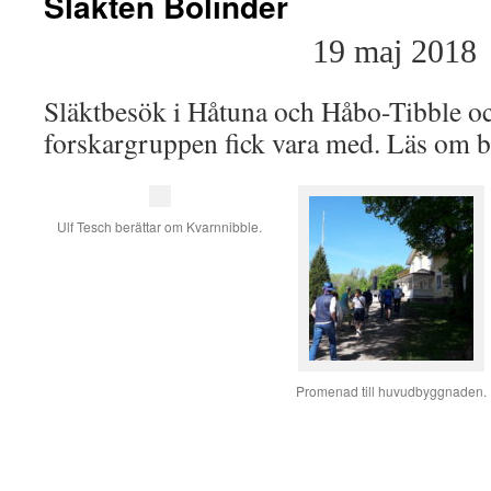
Släkten Bolinder
19 maj 2018
Släktbesök i Håtuna och Håbo-Tibble oc
forskargruppen fick vara med. Läs om be
Ulf Tesch berättar om Kvarnnibble.
Promenad till huvudbyggnaden.