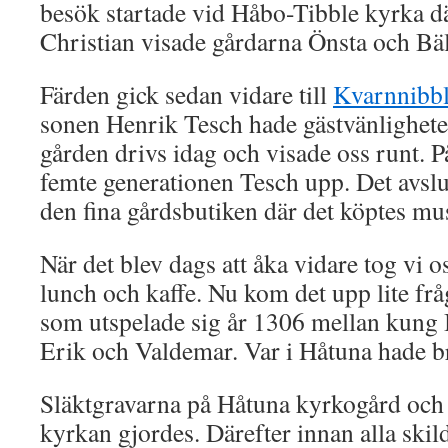
besök startade vid Håbo-Tibble kyrka dä
Christian visade gårdarna Önsta och Bä
Färden gick sedan vidare till
Kvarnnibbl
sonen Henrik Tesch hade gästvänlighete
gården drivs idag och visade oss runt. 
femte generationen Tesch upp. Det avslu
den fina gårdsbutiken där det köptes mu
När det blev dags att åka vidare tog vi o
lunch och kaffe. Nu kom det upp lite fr
som utspelade sig år 1306 mellan kung 
Erik och Valdemar. Var i Håtuna hade 
Släktgravarna på Håtuna kyrkogård och e
kyrkan gjordes. Därefter innan alla skild