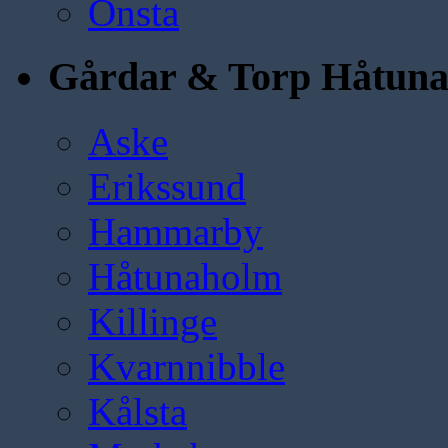
Önsta
Gårdar & Torp Håtun
Aske
Erikssund
Hammarby
Håtunaholm
Killinge
Kvarnnibble
Kålsta