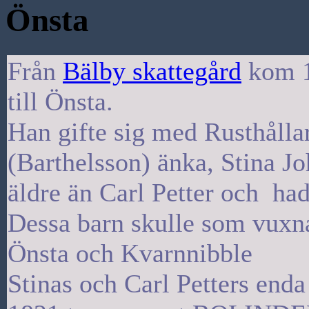
Önsta
Från
Bälby skattegård
kom 1
till Önsta.
Han gifte sig med Rusthålla
(Barthelsson) änka, Stina J
äldre än Carl Petter och had
Dessa barn skulle som vuxna
Önsta och Kvarnnibble
Stinas och Carl Petters end