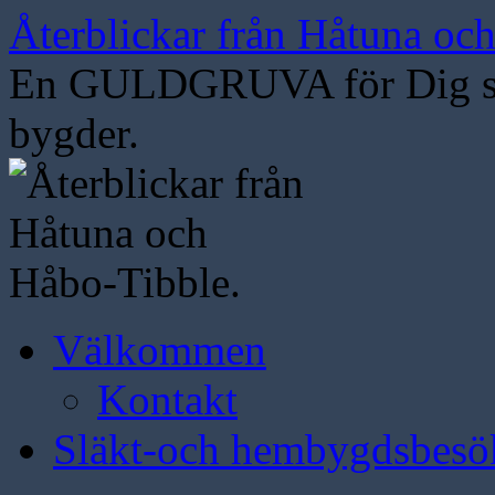
Hoppa
Återblickar från Håtuna oc
till
innehåll
En GULDGRUVA för Dig som
bygder.
Välkommen
Kontakt
Släkt-och hembygdsbesö