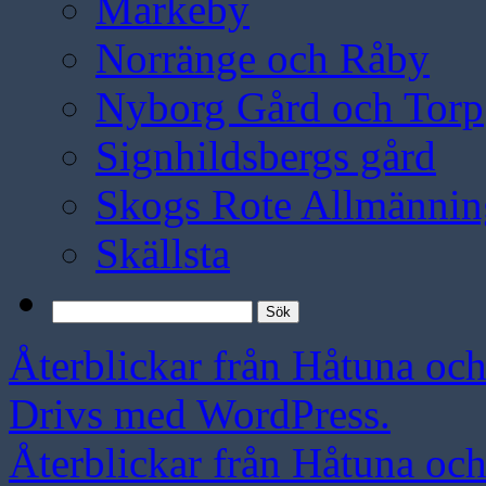
Markeby
Norränge och Råby
Nyborg Gård och Torp
Signhildsbergs gård
Skogs Rote Allmännin
Skällsta
Sök
efter:
Återblickar från Håtuna oc
Drivs med WordPress.
Återblickar från Håtuna oc