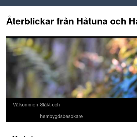
Hoppa
till
Återblickar från Håtuna och H
innehåll
Välkommen
Släkt-och
hembygdsbesökare