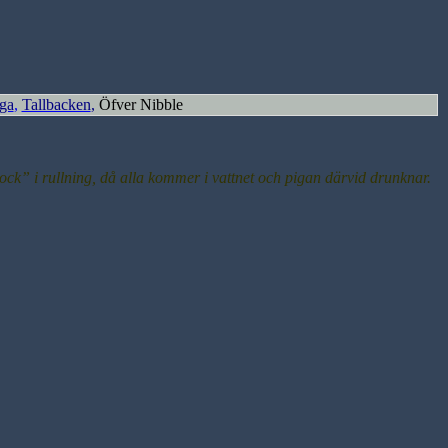
rga
,
Tallbacken
,
Öfver Nibble
tock” i rullning, då alla kommer i vattnet och pigan därvid drunknar.