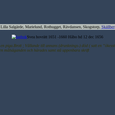
 Lilla Salgärde, Marielund, Rothugget, Rävdansen, Skogstorp,
Skällbe
Svea hovrätt 1651 -1660 Håbo hd 12 dec 1656
en piga.Brott ; Vållande till annans (drunknings-) död ( satt en ”ökess
ungen målsäganden och härades samt stå uppenbara skrift