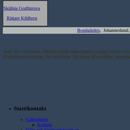
Skällsta Grafitgruva
Rättare Kihlberg
Bondgården
, Johanneslund,
Ankl. Per Greelsson i Skällsta jämte några andra (rusiga) karlar och 
Hovrättens resolution; Per skall böta 100 daler till tveskiftes; kon
Start/kontakt
Välkommen
Kontakt
Släkt-och hembygdsbesökare