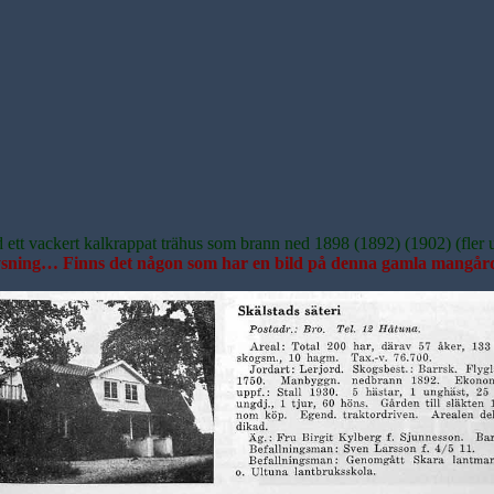
tt vackert kalkrappat trähus som brann ned 1898 (1892) (1902) (fler upp
ysning… Finns det någon som har en bild på denna gamla mangå