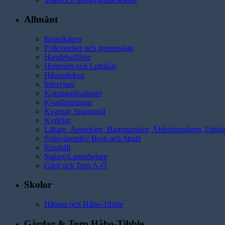
Allmänt
Brandkåren
Folkrörelser och gemenskap
Handelsaffärer
Hemvärn och Lottakår
Håtunaleken
Intervjuer
Kommunikationer
Kvarlämningar
Kvarnar, Spannmål
Kyrkligt
Läkare, Apotekare, Barnmorskor, Ålderdomshem, Fattig
Polisväsendet/ Brott och Straff
Rusthåll
Statare/Lantarbetare
Gård och Torp A-Ö
Skolor
Håtuna och Håbo-Tibble
Gårdar & Torp Håbo-Tibble