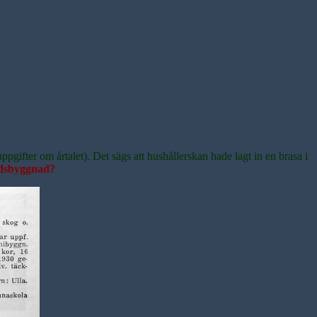
gifter om årtalet). Det sägs att hushållerskan hade lagt in en brasa i
rdsbyggnad?