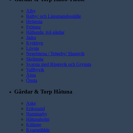
Alby
Bälby/ och Länsmansboställe
Helgesta
Frötuna
Hållunda, två gårdar
Jädra
Kyrkbyn
Lövsta
Negelstena / Telgeby/ Slangvik
Skråmsta
Svarsta med Ringsvik och Grynsta
Vallbyvik
Ålsta
Önsta
Gårdar & Torp Håtuna
Aske
Erikssund
Hammarby
Håtunaholm
Killinge
Kvarnnibble