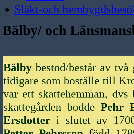
Släkt-och hembygdsbesö
Bälby/ och Länsmansb
Bälby
bestod/består av två
tidigare som boställe till 
var ett skattehemman, dvs b
skattegården bodde
Pehr
Ersdotter
i slutet av 170
Petter Pehrsson
f
ödd 1789