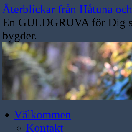
Hoppa
Återblickar från Håtuna oc
till
innehåll
En GULDGRUVA för Dig som
bygder.
Välkommen
Kontakt