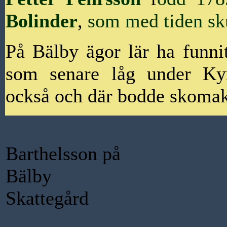
Bolinder
,
som
med tiden sk
På Bälby ägor lär ha funni
som senare låg under Ky
också och där bodde skomak
Barthelsson på
Bälby
Skattegård