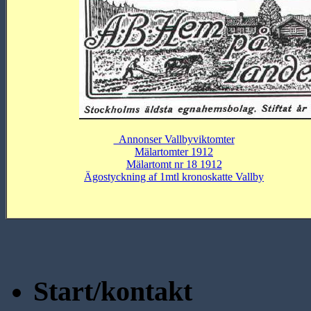
Annonser Vallbyviktomter
Mälartomter 1912
Mälartomt nr 18 1912
Ägostyckning af 1mtl kronoskatte Vallby
Start/kontakt