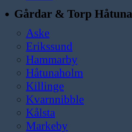
Gårdar & Torp Håtun
Aske
Erikssund
Hammarby
Håtunaholm
Killinge
Kvarnnibble
Kålsta
Markeby