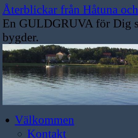
Hoppa
Återblickar från Håtuna oc
till
innehåll
En GULDGRUVA för Dig som
bygder.
Välkommen
Kontakt