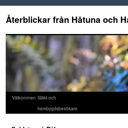
Hoppa
till
Återblickar från Håtuna och H
innehåll
Välkommen
Släkt-och
hembygdsbesökare