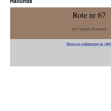
Hållunda
Rote nr 67
nr 6 Sigtuna Kompani
Husesyn soldattorpet år 186