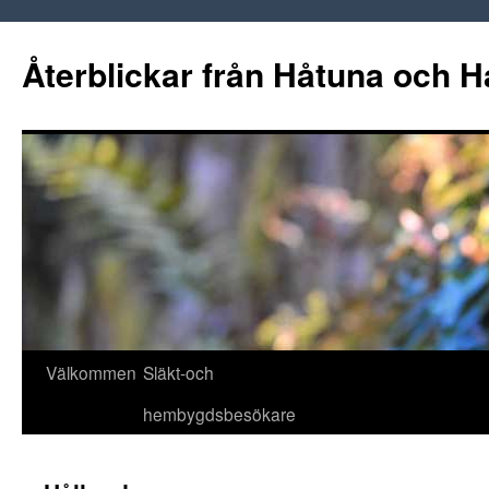
Hoppa
till
Återblickar från Håtuna och H
innehåll
Välkommen
Släkt-och
hembygdsbesökare