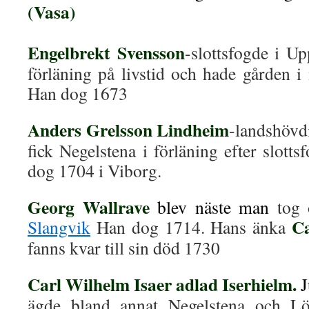
(Vasa)
Engelbrekt Svensson
-slottsfogde i Up
förläning på livstid och hade gården i 
Han dog 1673
Anders Grelsson Lindheim
-landshövdi
fick Negelstena i förläning efter slot
dog 1704 i Viborg.
Georg Wallrave
blev näste man
tog 
Ca
Slangvik
Han dog 1714. Hans änka
fanns kvar till sin död 1730
Carl Wilhelm Isaer adlad Iserhielm.
J
ägde bland annat Negelstena och Löv