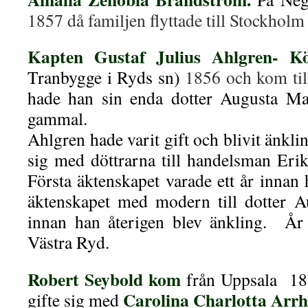
1857 då familjen flyttade till Stockholm
Kapten Gustaf Julius Ahlgren- Kö
Tranbygge i Ryds
sn)
1856 och kom til
hade han sin enda dotter Augusta Ma
gammal.
Ahlgren hade varit gift och blivit änkli
sig med döttrarna till handelsman Eri
Första äktenskapet varade ett år innan
äktenskapet med modern till dotter A
innan han återigen blev änkling. År 
Västra Ryd.
Robert Seybold kom
från Uppsala 1
Carolina Charlotta Arr
gifte sig med