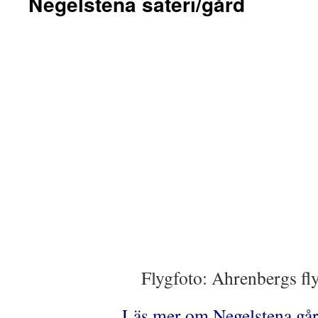
Negelstena säteri/gård
Flygfoto: Ahrenbergs fl
Läs mer om Negelstena gå