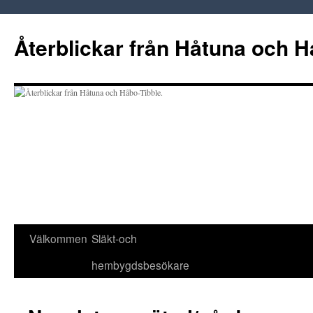
Hoppa
till
Återblickar från Håtuna och H
innehåll
Välkommen
Släkt-och
hembygdsbesökare