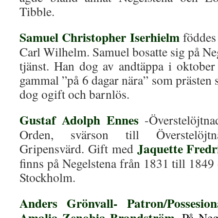
Tibble.
Samuel Christopher Iserhielm
föddes
Carl Wilhelm. Samuel bosatte sig på Ne
tjänst. Han dog av andtäppa i oktobe
gammal ”på 6 dagar nära” som prästen 
dog ogift och barnlös.
Gustaf Adolph Ennes
-Överstelöjtn
Orden, svärson till Överstelöjt
Jaquette Fredr
Gripensvärd. Gift med
finns på Negelstena från 1831 till 1849 d
Stockholm.
Anders Grönvall- Patron/Possesio
Amalia Zenobia Brandström.
På Neg