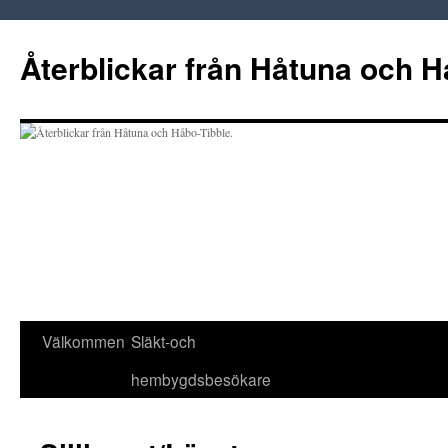
Hoppa
till
Återblickar från Håtuna och H
innehåll
Välkommen
Släkt-och
hembygdsbesökare