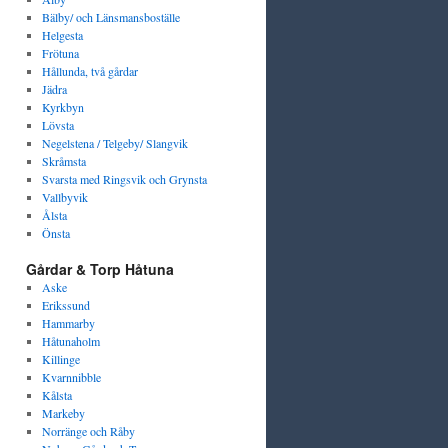
Bälby/ och Länsmansboställe
Helgesta
Frötuna
Hållunda, två gårdar
Jädra
Kyrkbyn
Lövsta
Negelstena / Telgeby/ Slangvik
Skråmsta
Svarsta med Ringsvik och Grynsta
Vallbyvik
Ålsta
Önsta
Gårdar & Torp Håtuna
Aske
Erikssund
Hammarby
Håtunaholm
Killinge
Kvarnnibble
Kålsta
Markeby
Norränge och Råby