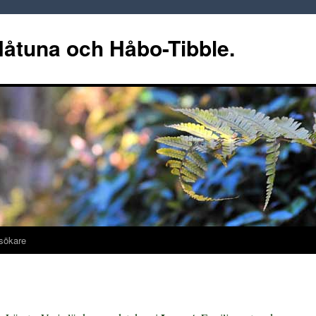
 Håtuna och Håbo-Tibble.
sökare