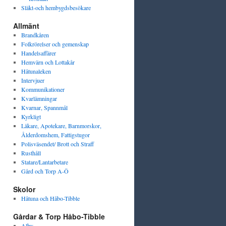
Släkt-och hembygdsbesökare
Allmänt
Brandkåren
Folkrörelser och gemenskap
Handelsaffärer
Hemvärn och Lottakår
Håtunaleken
Intervjuer
Kommunikationer
Kvarlämningar
Kvarnar, Spannmål
Kyrkligt
Läkare, Apotekare, Barnmorskor,
Ålderdomshem, Fattigstugor
Polisväsendet/ Brott och Straff
Rusthåll
Statare/Lantarbetare
Gård och Torp A-Ö
Skolor
Håtuna och Håbo-Tibble
Gårdar & Torp Håbo-Tibble
Alby