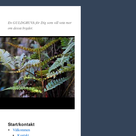
En GULDGRUVA för Dig som vill veta mer
om dessa bygder.
Start/kontakt
Välkommen
Kontakt