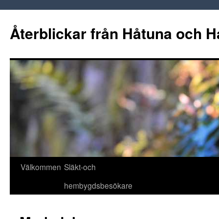
Hoppa
till
Återblickar från Håtuna och H
innehåll
Välkommen
Släkt-och
hembygdsbesökare