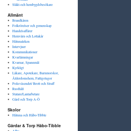
Släkt-och hembygdsbesökare
Allmänt
Brandkåren
Folkrörelser och gemenskap
Handelsaffärer
Hemvärn och Lottakår
Håtunaleken
Intervjuer
Kommunikationer
Kvarlämningar
Kvarnar, Spannmål
Kyrkligt
Läkare, Apotekare, Barnmorskor,
Ålderdomshem, Fattigstugor
Polisväsendet/ Brott och Straff
Rusthåll
Statare/Lantarbetare
Gård och Torp A-Ö
Skolor
Håtuna och Håbo-Tibble
Gårdar & Torp Håbo-Tibble
Alby