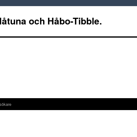
 Håtuna och Håbo-Tibble.
sökare