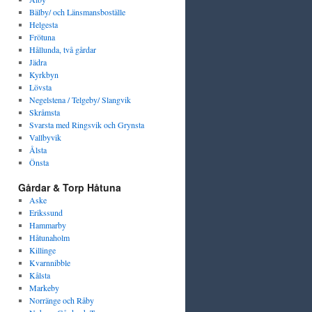
Bälby/ och Länsmansboställe
Helgesta
Frötuna
Hållunda, två gårdar
Jädra
Kyrkbyn
Lövsta
Negelstena / Telgeby/ Slangvik
Skråmsta
Svarsta med Ringsvik och Grynsta
Vallbyvik
Ålsta
Önsta
Gårdar & Torp Håtuna
Aske
Erikssund
Hammarby
Håtunaholm
Killinge
Kvarnnibble
Kålsta
Markeby
Norränge och Råby