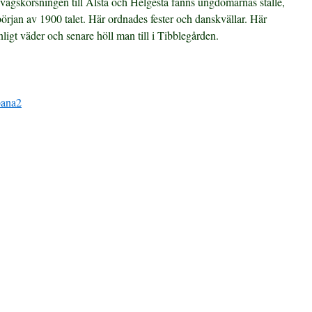
ägskorsningen till Ålsta och Helgesta fanns ungdomarnas ställe,
början av 1900 talet. Här ordnades fester och danskvällar. Här
nligt väder och senare höll man till i Tibblegården.