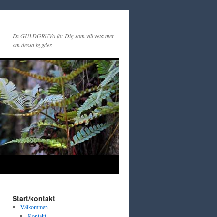
En GULDGRUVA för Dig som vill veta mer
om dessa bygder.
Start/kontakt
Välkommen
Kontakt