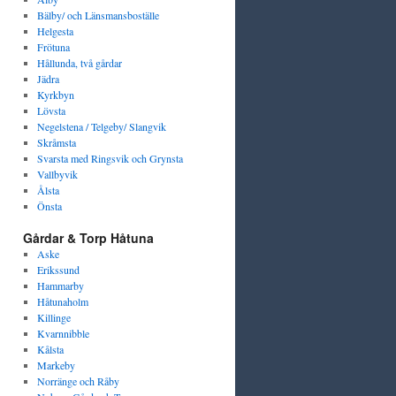
Bälby/ och Länsmansboställe
Helgesta
Frötuna
Hållunda, två gårdar
Jädra
Kyrkbyn
Lövsta
Negelstena / Telgeby/ Slangvik
Skråmsta
Svarsta med Ringsvik och Grynsta
Vallbyvik
Ålsta
Önsta
Gårdar & Torp Håtuna
Aske
Erikssund
Hammarby
Håtunaholm
Killinge
Kvarnnibble
Kålsta
Markeby
Norränge och Råby