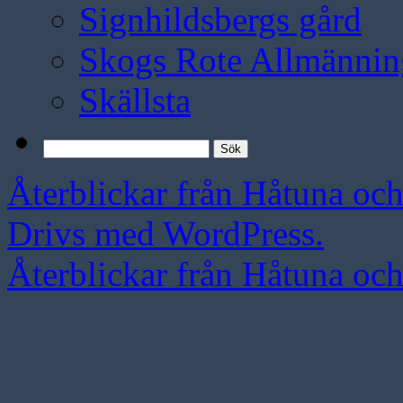
Signhildsbergs gård
Skogs Rote Allmännin
Skällsta
Sök
efter:
Återblickar från Håtuna oc
Drivs med WordPress.
Återblickar från Håtuna oc