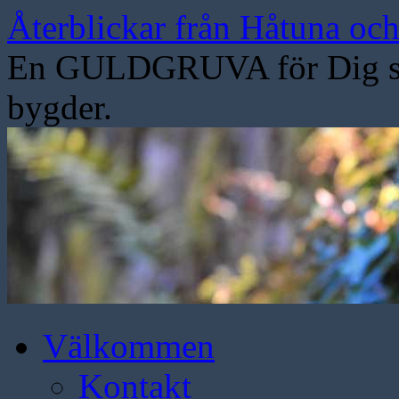
Hoppa
Återblickar från Håtuna oc
till
innehåll
En GULDGRUVA för Dig som
bygder.
Välkommen
Kontakt