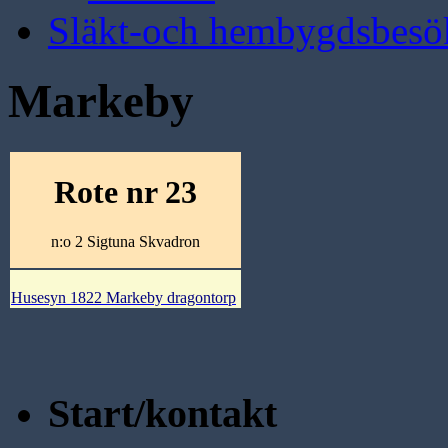
Släkt-och hembygdsbesö
Markeby
Rote nr 23
n:o 2 Sigtuna Skvadron
Husesyn 1822 Markeby dragontorp
Start/kontakt