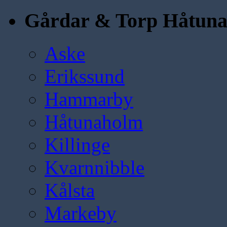
Gårdar & Torp Håtun
Aske
Erikssund
Hammarby
Håtunaholm
Killinge
Kvarnnibble
Kålsta
Markeby