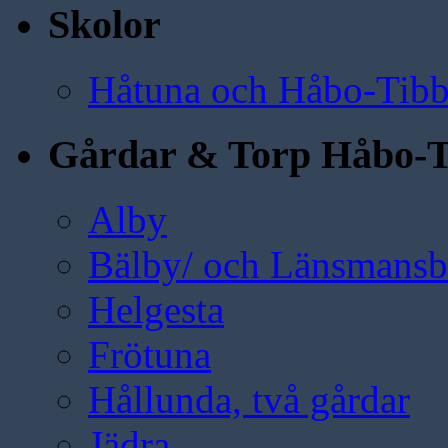
Skolor
Håtuna och Håbo-Tibb
Gårdar & Torp Håbo-T
Alby
Bälby/ och Länsmansbo
Helgesta
Frötuna
Hållunda, två gårdar
Jädra