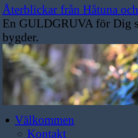
Hoppa
Återblickar från Håtuna oc
till
innehåll
En GULDGRUVA för Dig som
bygder.
Välkommen
Kontakt