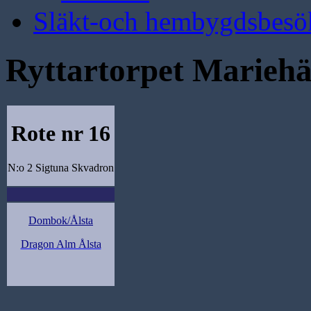
Släkt-och hembygdsbesö
Ryttartorpet Mariehä
Rote nr 16
N:o 2 Sigtuna Skvadron
Dombok/Ålsta
Dragon Alm Ålsta