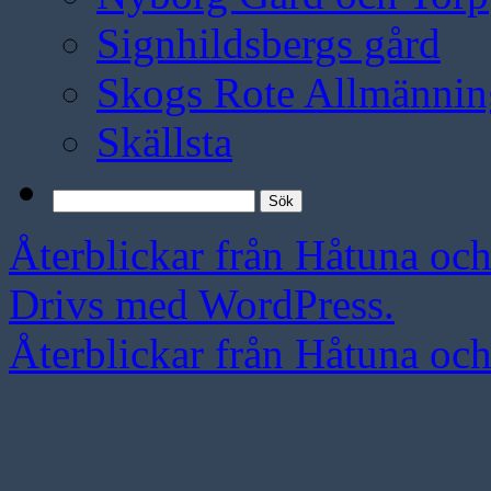
Signhildsbergs gård
Skogs Rote Allmännin
Skällsta
Sök
efter:
Återblickar från Håtuna oc
Drivs med WordPress.
Återblickar från Håtuna oc