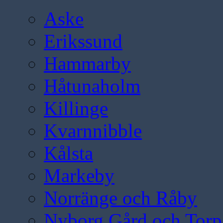
Aske
Erikssund
Hammarby
Håtunaholm
Killinge
Kvarnnibble
Kålsta
Markeby
Norränge och Råby
Nyborg Gård och Torp