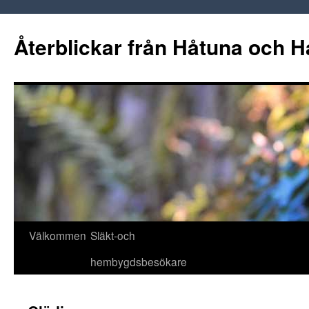
Hoppa
till
Återblickar från Håtuna och H
innehåll
Välkommen
Släkt-och
hembygdsbesökare