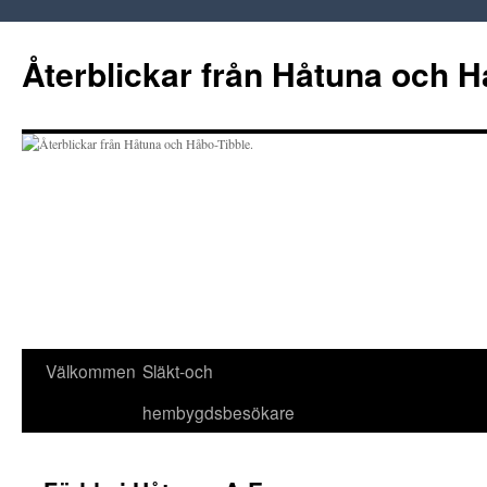
Hoppa
till
Återblickar från Håtuna och H
innehåll
Välkommen
Släkt-och
hembygdsbesökare