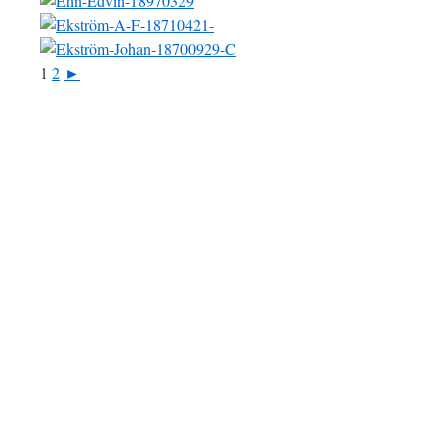
1
2
►